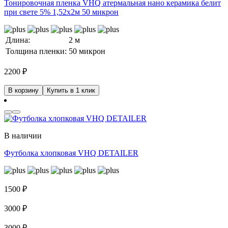
Тонировочная пленка VHQ атермальная нано керамика белит
при свете 5% 1,52x2м 50 микрон
Длина:
2 м
Толщина пленки:
50 микрон
2200
₽
В корзину
Купить в 1 клик
В наличии
Футболка хлопковая VHQ DETAILER
1500
₽
3000
₽
3000
₽