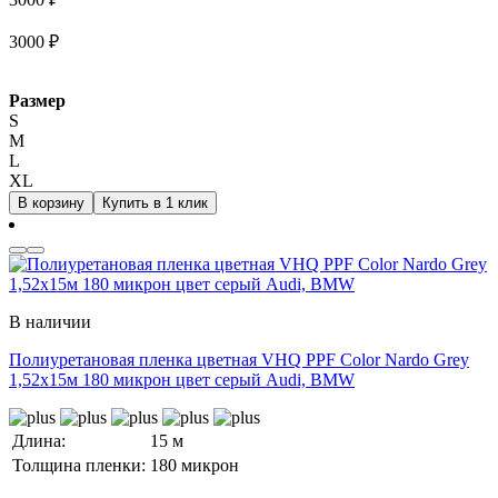
3000
₽
Размер
S
M
L
XL
В корзину
Купить в 1 клик
В наличии
Полиуретановая пленка цветная VHQ PPF Color Nardo Grey
1,52х15м 180 микрон цвет серый Audi, BMW
Длина:
15 м
Толщина пленки:
180 микрон