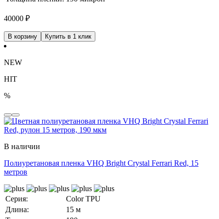
40000
₽
В корзину
Купить в 1 клик
NEW
HIT
%
В наличии
Полиуретановая пленка VHQ Bright Crystal Ferrari Red, 15
метров
Серия:
Color TPU
Длина:
15 м