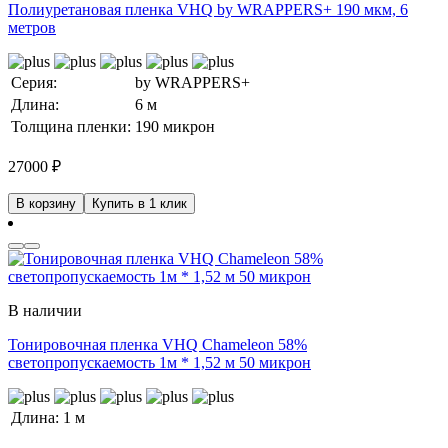
Полиуретановая пленка VHQ by WRAPPERS+ 190 мкм, 6
метров
Серия:
by WRAPPERS+
Длина:
6 м
Толщина пленки:
190 микрон
27000
₽
В корзину
Купить в 1 клик
В наличии
Тонировочная пленка VHQ Chameleon 58%
светопропускаемость 1м * 1,52 м 50 микрон
Длина:
1 м