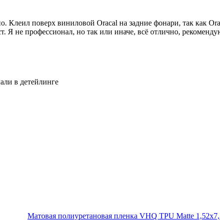
. Клеил поверх виниловой Oracal на задние фонари, так как Orac
. Я не профессионал, но так или иначе, всё отлично, рекоменду
лали в детейлинге
Матовая полиуретановая пленка VHQ TPU Matte 1,52х7,