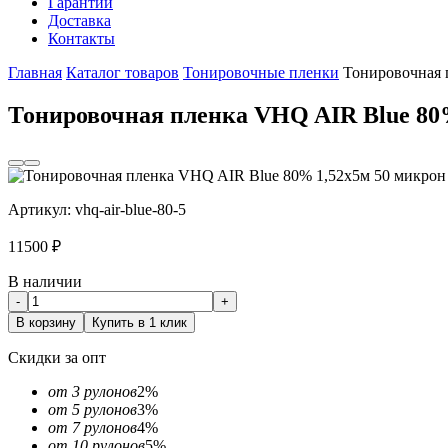
Гарантии
Доставка
Контакты
Главная
Каталог товаров
Тонировочные пленки
Тонировочная 
Тонировочная пленка VHQ AIR Blue 80
Артикул:
vhq-air-blue-80-5
11500
₽
В наличии
-
+
В корзину
Купить в 1 клик
Скидки за опт
от 3 рулонов
2%
от 5 рулонов
3%
от 7 рулонов
4%
от 10 рулонов
5%