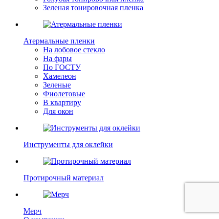
Зеленая тонировочная пленка
Атермальные пленки
На лобовое стекло
На фары
По ГОСТУ
Хамелеон
Зеленые
Фиолетовые
В квартиру
Для окон
Инструменты для оклейки
Протирочный материал
Мерч