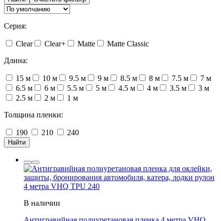
Серия:
Clear
Clear+
Matte
Matte Classic
Длина:
15 м
10 м
9.5 м
9 м
8.5 м
8 м
7.5 м
7 м
6.5 м
6 м
5.5 м
5 м
4.5 м
4 м
3.5 м
3 м
2.5 м
2 м
1 м
Толщина пленки:
190
210
240
Найти
В наличии
Антигравийная полиуретановая пленка 4 метра VHQ