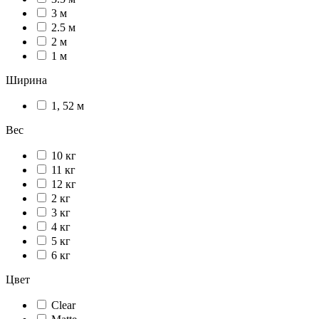
3 м
2.5 м
2 м
1 м
Ширина
1, 52 м
Вес
10 кг
11 кг
12 кг
2 кг
3 кг
4 кг
5 кг
6 кг
Цвет
Сlear