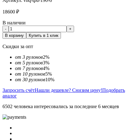
Артикул:
vhq-tpu-190-6
18600
₽
В наличии
-
+
В корзину
Купить в 1 клик
Скидки за опт
от 3 рулонов
2%
от 5 рулонов
3%
от 7 рулонов
4%
от 10 рулонов
5%
от 30 рулонов
10%
Запросить счёт
Нашли дешевле? Снизим цену!
Подобрать
аналог
6502 человека интересовались за последние 6 месяцев