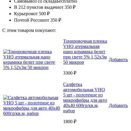
Самовывоз со склада
Бесплатно
В 212 пунктов выдачи
от 350 ₽
Курьером
от 500 ₽
Почтой России
от 350 ₽
С этим товаром покупают:
Тонировочная пленка
VHQ атермальная
нано керамика белит
при свете 5% 1,52x3м
Добавить
50 микрон
3300 ₽
Салфетка
автомобильная VHQ
5 шт - полотенце из
микрофибры для авто
40x40 600гр/кв.м,
Добавить
набор
1800 ₽